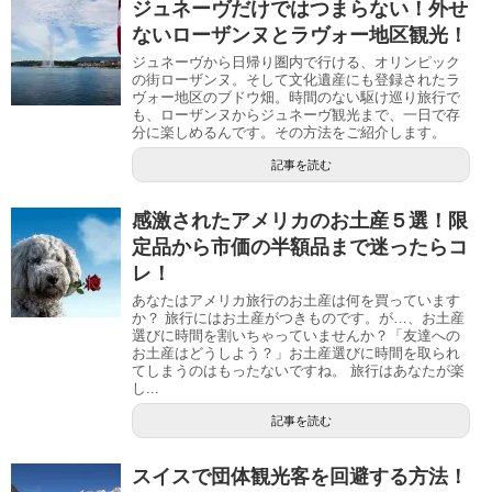
ジュネーヴだけではつまらない！外せ
ないローザンヌとラヴォー地区観光！
ジュネーヴから日帰り圏内で行ける、オリンピック
の街ローザンヌ。そして文化遺産にも登録されたラ
ヴォー地区のブドウ畑。時間のない駆け巡り旅行で
も、ローザンヌからジュネーヴ観光まで、一日で存
分に楽しめるんです。その方法をご紹介します。
記事を読む
感激されたアメリカのお土産５選！限
定品から市価の半額品まで迷ったらコ
レ！
あなたはアメリカ旅行のお土産は何を買っています
か？ 旅行にはお土産がつきものです。が…、お土産
選びに時間を割いちゃっていませんか？「友達への
お土産はどうしよう？」お土産選びに時間を取られ
てしまうのはもったないですね。 旅行はあなたが楽
し...
記事を読む
スイスで団体観光客を回避する方法！