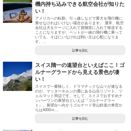
機内持ち込みできる航空会社が知りた
い！
アメリカへの転勤、引っ越しなどで愛犬を飛行機に
乗せなければいけない場合があります。 通常、航空
会社は犬をケージに入れて貨物室に入れて移送する
ことになりますが、ペットが一緒の飛行機に乗って
いても、そばにいなければ飼い主は心配になりま
す。...
記事を読む
スイス隋一の遠望台といえばここ！ゴ
ルナーグラードから見える景色が凄
い！
スイスで一番険しく、ドラマチックな山々が連なる
のが、マッターホルンの麓にある山岳リゾート、ツ
ェルマット周辺です。そして、スイスでおすすめナ
ンバーワンの展望台といえば『ゴルナーグラー
ト』。展望台へ向かうゴルナード登山鉄道の車窓か
らは4000ｍ...
記事を読む