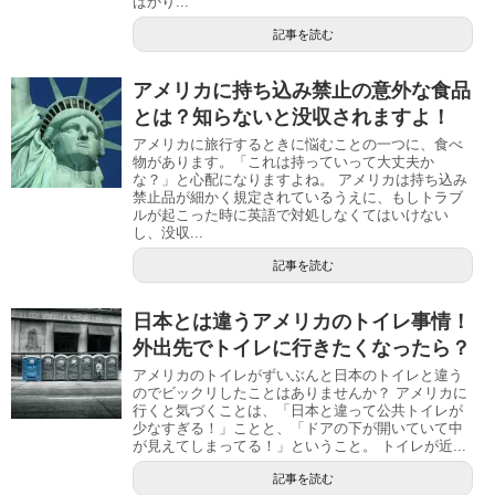
ばかり...
記事を読む
アメリカに持ち込み禁止の意外な食品
とは？知らないと没収されますよ！
アメリカに旅行するときに悩むことの一つに、食べ
物があります。「これは持っていって大丈夫か
な？」と心配になりますよね。 アメリカは持ち込み
禁止品が細かく規定されているうえに、もしトラブ
ルが起こった時に英語で対処しなくてはいけない
し、没収...
記事を読む
日本とは違うアメリカのトイレ事情！
外出先でトイレに行きたくなったら？
アメリカのトイレがずいぶんと日本のトイレと違う
のでビックリしたことはありませんか？ アメリカに
行くと気づくことは、「日本と違って公共トイレが
少なすぎる！」ことと、「ドアの下が開いていて中
が見えてしまってる！」ということ。 トイレが近...
記事を読む