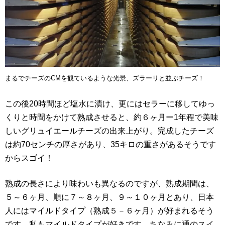
まるでチーズのCMを観ているような光景、ズラーリと並ぶチーズ！
この後20時間ほど塩水に漬け、更にはセラーに移してゆっ
くりと時間をかけて熟成させると、約６ヶ月ー1年程で美味
しいグリュイエールチーズの出来上がり。完成したチーズ
は約70センチの厚さがあり、35キロの重さがあるそうです
からスゴイ！
熟成の長さにより味わいも異なるのですが、熟成期間は、
５～６ヶ月、順に７～８ヶ月、９～１０ヶ月とあり、日本
人にはマイルドタイプ（熟成５－６ヶ月）が好まれるそう
です。私もマイルドタイプが好きです。ちなみに通のスイ